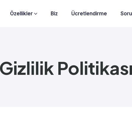
Özellikler
Biz
Ücretlendirme
Soru
Gelişmiş Entegrasyonlar
Raporlama ve Analiz
Gizlilik Politikas