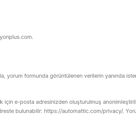
syonplus.com.
nda, yorum formunda görüntülenen verilerin yanında is
 için e-posta adresinizden oluşturulmuş anonimleştirilm
şu adreste bulunabilir: https://automattic.com/privacy/.