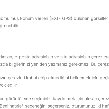
 gömülmüş konum verileri (EXIF GPS) bulunan görseller y
ğrenebilir.
nızın, e-posta adresinizin ve site adresinizin çerezlere
da bilgilerinizi yeniden yazmanız gerekmez. Bu çerezler
zın çerezleri kabul edip etmediğini belirlemek için geçi
ok edilir.
kran görüntüleme seçiminizi kaydetmek için birkaç çer
 "Beni hatırla" seçeneğini seçerseniz, oturumunuz iki h