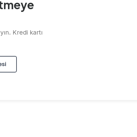
etmeye
ın. Kredi kartı
esi