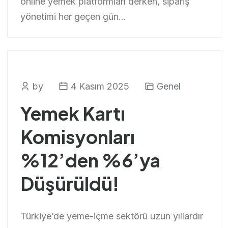
online yemek platformları derken, sipariş
yönetimi her geçen gün...
by
4 Kasım 2025
Genel
Yemek Kartı
Komisyonları
%12’den %6’ya
Düşürüldü!
Türkiye’de yeme-içme sektörü uzun yıllardır