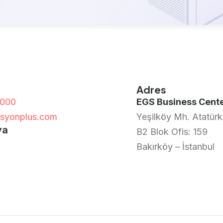
Adres
5000
EGS Business Cent
isyonplus.com
Yeşilköy Mh. Atatürk
ya
B2 Blok Ofis: 159
Bakırköy – İstanbul