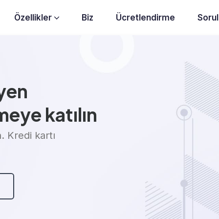
Özellikler
Biz
Ücretlendirme
Sorul
Gelişmiş Entegrasyonlar
Raporlama ve Analiz
üyen
meye katılın
 Kredi kartı