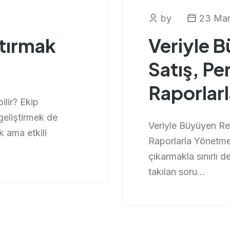
by
23 Mar
rtırmak
Veriyle 
Satış, Pe
Raporlar
ilir? Ekip
geliştirmek de
Veriyle Büyüyen Res
k ama etkili
Raporlarla Yönetmek
çıkarmakla sınırlı d
takılan soru...