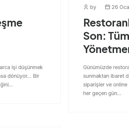
by
26 Oca
leşme
Restoran
Son: Tüm 
Yönetmen
arca işi düşünmek
Günümüzde restoran 
kasa dönüyor… Bir
sunmaktan ibaret değ
ini...
siparişler ve onlin
her geçen gün...