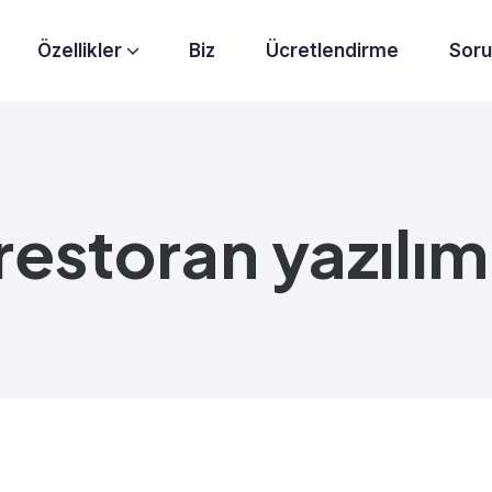
Özellikler
Biz
Ücretlendirme
Soru
Gelişmiş Entegrasyonlar
Raporlama ve Analiz
restoran yazılım