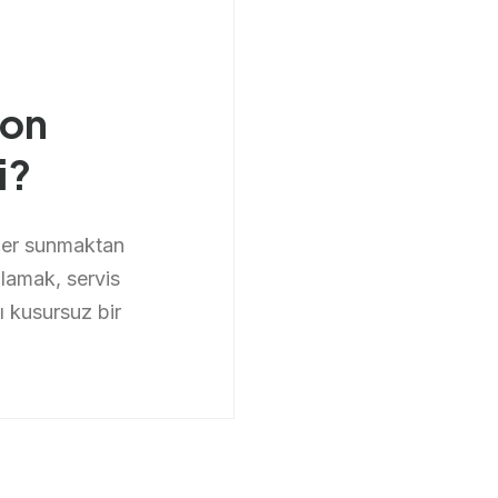
yon
i?
kler sunmaktan
şılamak, servis
ı kusursuz bir