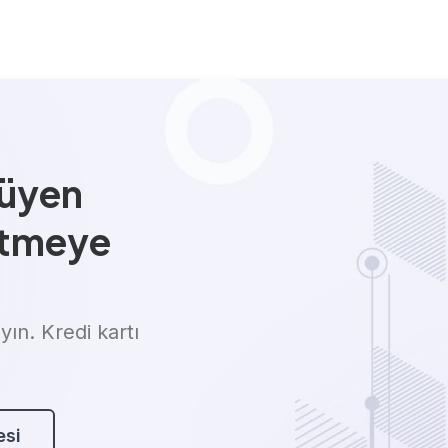
yüyen
etmeye
ın. Kredi kartı
esi